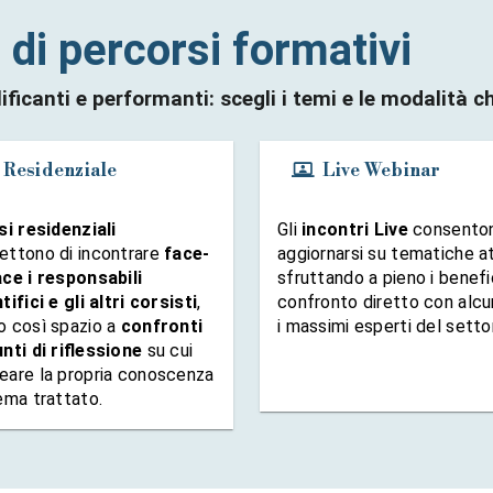
di percorsi formativi
ificanti e performanti: scegli i temi e le modalità c
Residenziale
Live Webinar
si residenziali
Gli
incontri Live
consenton
ettono di incontrare
face-
aggiornarsi su tematiche at
ace i responsabili
sfruttando a pieno i benefi
tifici e gli altri corsisti
,
confronto diretto con alcun
o così spazio a
confronti
i massimi esperti del setto
unti di riﬂessione
su cui
eare la propria conoscenza
ema trattato.