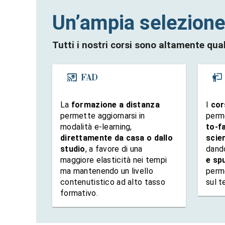
Un’ampia selezione 
Tutti i nostri corsi sono altamente qual
FAD
La
formazione a distanza
I
cor
permette aggiornarsi in
perm
modalità e-learning,
to-f
direttamente da casa o dallo
scien
studio
, a favore di una
dand
maggiore elasticità nei tempi
e sp
ma mantenendo un livello
perm
contenutistico ad alto tasso
sul t
formativo.