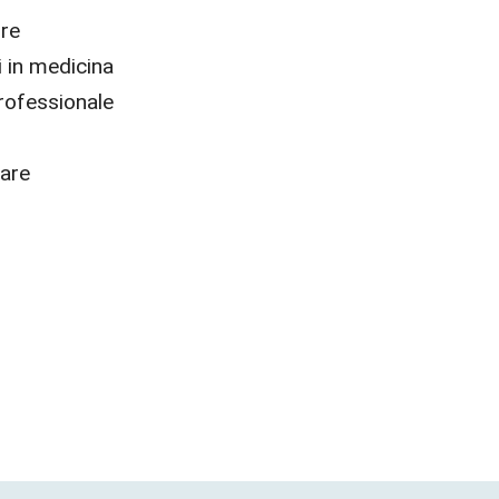
ure
i in medicina
rofessionale
nare