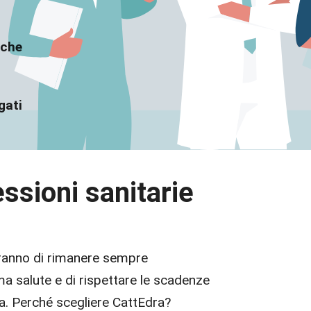
 che
gati
essioni sanitarie
teranno di rimanere sempre
ema salute e di rispettare le scadenze
na. Perché scegliere CattEdra?